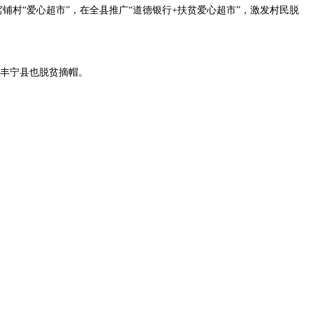
铺村“爱心超市”，在全县推广“道德银行+扶贫爱心超市”，激发村民脱
，丰宁县也脱贫摘帽。