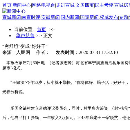
首页
|
新闻中心
|
网络电视台
|
走进宣城
|
文房四宝
|
民主考评
|
宣城房
宣城新闻
|
南宣时评
|
安徽新闻
|
国内新闻
|
国际新闻
|
权威发布
|
专题
|
当前位置:
首页
>>
华声慈善
> > 正文
“穷舒坦”变成“好好干”
来源：人民网
作者：
发表时间：2020-07-31 17:32:10
本报石家庄7月30日电 （记者张志锋）河北省丰宁满族自治县乐国窝铺
超市”模式。
“王懒汉”今年52岁，从小就不勤快。“你身体好、脑子活，好好干，
光春分析说。
乐国窝铺村建立道德评议委员会，同时，村里多方筹资，创办扶贫“爱
后，他自己打工挣钱，一年收入2万多元。2018年底老王一家脱贫，他