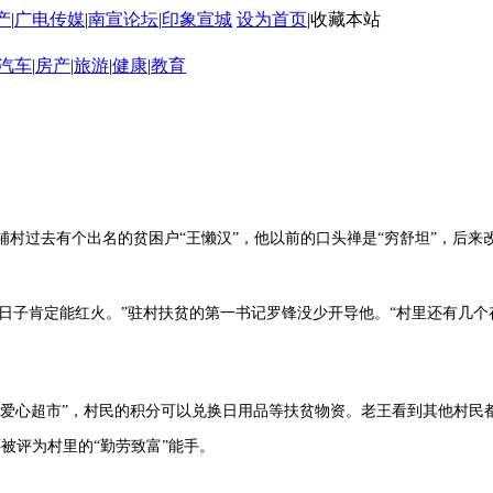
产
|
广电传媒
|
南宣论坛
|
印象宣城
设为首页
|
收藏本站
汽车
|
房产
|
旅游
|
健康
|
教育
村过去有个出名的贫困户“王懒汉”，他以前的口头禅是“穷舒坦”，后来改
日子肯定能红火。”驻村扶贫的第一书记罗锋没少开导他。“村里还有几个
心超市”，村民的积分可以兑换日用品等扶贫物资。老王看到其他村民
还被评为村里的“勤劳致富”能手。